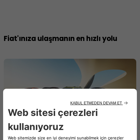
Fiat'ınıza ulaşmanın en hızlı yolu
Koç Stellantis Finansman ile İlgili Bilgi Alın