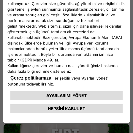
ONLINE KREDİ BAŞVURUSU
Spoticar: Kaliteli İkinci El Araçların Güvenilir Adresi
İKİNCİ EL ARAÇLAR