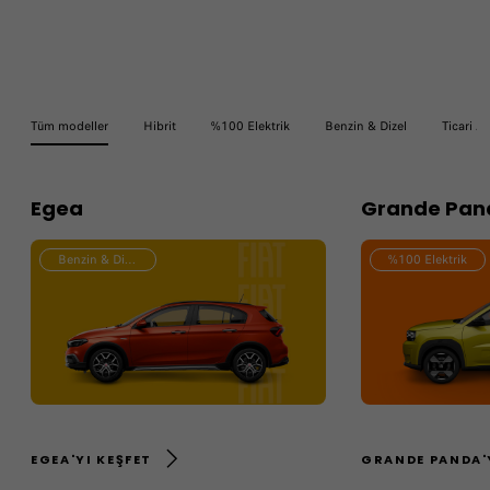
Tüm modeller
Hibrit
%100 Elektrik
Benzin & Dizel
Ticari Ar
Egea
Grande Pan
Benzin & Dizel
%100 Elektrik
EGEA'YI KEŞFET
GRANDE PANDA'Y