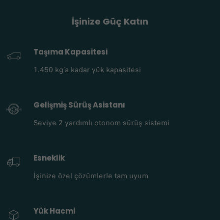
DUCATO VAN
İşinize Güç Katın
Güçlü performansı ve yüksek taşıma
kapasitesiyle güvenilir iş ortağınız
Taşıma Kapasitesi
1.450 kg’a kadar yük kapasitesi
KATALOĞU İNCELE
Gelişmiş Sürüş Asistanı
Seviye 2 yardımlı otonom sürüş sistemi
Esneklik
İşinize özel çözümlerle tam uyum
Yük Hacmi