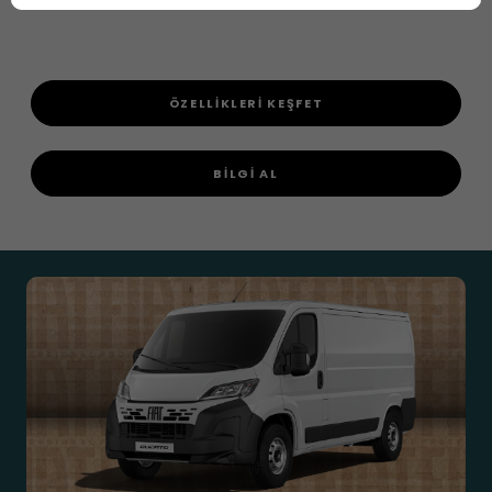
ÖZELLİKLERİ KEŞFET
BİLGİ AL