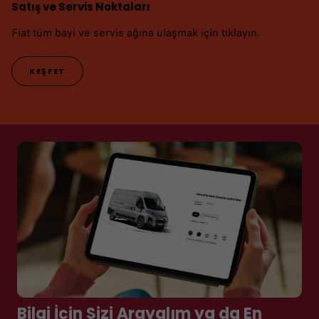
Satış ve Servis Noktaları
Fiat tüm bayi ve servis ağına ulaşmak için tıklayın.
KEŞFET
Bilgi İçin Sizi Arayalım ya da En