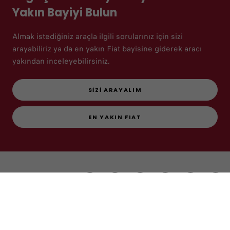
Yakın Bayiyi Bulun
Almak istediğiniz araçla ilgili sorularınız için sizi
arayabiliriz ya da en yakın Fiat bayisine giderek aracı
yakından inceleyebilirsiniz.
SİZİ ARAYALIM
EN YAKIN FIAT
Bizi Takip Edin
SORU VE ÖNERİLERİNİZ İÇİN BİZİMLE