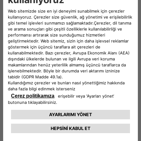
1/3
Ducato’yu Keşfet
Renkler
Van
Buz Beyazı