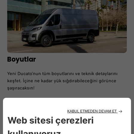
Boyutlar
Yeni Ducato’nun tüm boyutlarını ve teknik detaylarını
keşfet. İçine ne kadar yük sığdırabileceğini görünce
şaşıracaksın!
TÜM BOYUTLAR