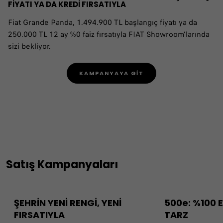
FİYATI YA DA KREDİ FIRSATIYLA
Fiat Grande Panda, 1.494.900 TL başlangıç fiyatı ya da
250.000 TL 12 ay %0 faiz fırsatıyla FIAT Showroom’larında
sizi bekliyor.
KAMPANYAYA GİT
Satış Kampanyaları
ŞEHRİN YENİ RENGİ, YENİ
500e: %100 
FIRSATIYLA
TARZ