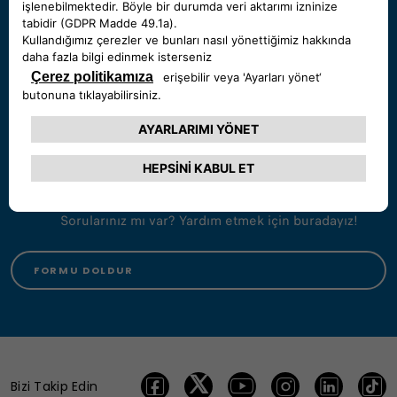
Görüntülü görüşme
Sorularınız mı var? Sizin için buradayız!
GÖRÜŞMEYI BAŞLAT
Sizi arayalım
Sorularınız mı var? Yardım etmek için buradayız!
FORMU DOLDUR
Bizi Takip Edin