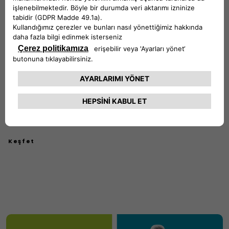
Test Sürüşü
İstediğiniz Fiat Professional modelini deneyin.
Keşfet