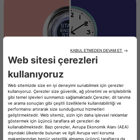
Sizi Arayalım
Kafanıza takılan herhangi bir sorun varsa formu doldurun,
sizi arayalım.
KEŞFET