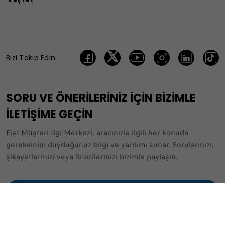
Bizi Takip Edin
SORU VE ÖNERİLERİNİZ İÇİN BİZİMLE
İLETİŞİME GEÇİN
Fiat Müşteri İlgi Merkezi, aracınızla ilgili her konuda
gereksinim duyduğunuz bilgi ve yardımı sunar. Sorularınızı,
şikayetlerinizi veya önerilerinizi bizimle paylaşın.
444 22 55