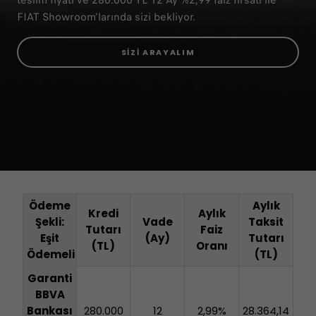
teslim fiyatı ve 280.000 TL 12 Ay %2,99 faiz fırsatı ile
FIAT Showroom’larında sizi bekliyor.
SİZİ ARAYALIM
Ödeme
Aylık
Kredi
Aylık
Şekli:
Vade
Taksit
Tutarı
Faiz
Eşit
(Ay)
Tutarı
(TL)
Oranı
Ödemeli
(TL)
Garanti
BBVA
Bankası
280.000
12
2,99%
28.364,14