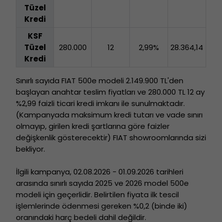
Tüzel
Kredi
KSF
Tüzel
280.000
12
2,99%
28.364,14
Kredi
Sınırlı sayıda FIAT 500e modeli 2.149.900 TL'den
başlayan anahtar teslim fiyatları ve 280.000 TL 12 ay
%2,99 faizli ticari kredi imkanı ile sunulmaktadır.
(Kampanyada maksimum kredi tutarı ve vade sınırı
olmayıp, girilen kredi şartlarına göre faizler
değişkenlik gösterecektir) FIAT showroomlarında sizi
bekliyor.
İlgili kampanya, 02.08.2026 - 01.09.2026 tarihleri
arasında sınırlı sayıda 2025 ve 2026 model 500e
modeli için geçerlidir. Belirtilen fiyata ilk tescil
işlemlerinde ödenmesi gereken %0,2 (binde iki)
oranındaki harç bedeli dahil değildir.