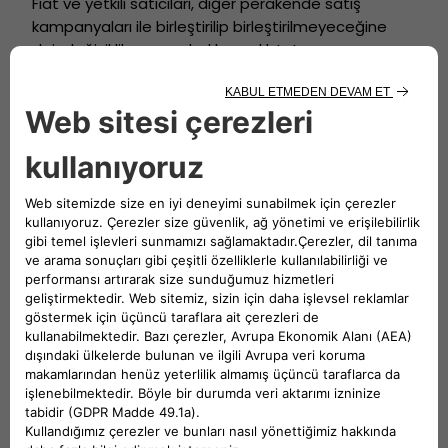
Fiat ve yetkili satıcıları, diğer perakende satış
kampanyaları ile birleştirilip birleştirilmeyeceğine
dair değişiklik yapma hakkını saklı tutar.
Kampanya kapsamında yapılan satışlarda tüketici
hakları geçerli olup, kredi kullanımına yönelik cayma
ve iptal hakkı 6502 sayılı Tüketicinin Korunması
Hakkında Kanun’a tabidir. Tüketici, kredi
kullanımından cayma hakkını kullandığında,
kampanya koşulları tekrar değerlendirilecektir.
Kampanya Geçerliliği ve Diğer Koşullar:
Fiat ve kampanyaya katılan yetkili satıcılar,
kampanya koşullarını değiştirme, kampanyayı
durdurma veya kampanyayı bölgesel olarak
farklılaştırma hakkını saklı tutar.
Kampanya yalnızca perakende satışlar için geçerli
olup, filo, takas, ön sipariş veya özel satış
anlaşmalarında geçerli olmayabilir.
Kredi kullanımına ilişkin işlemler, banka kredi