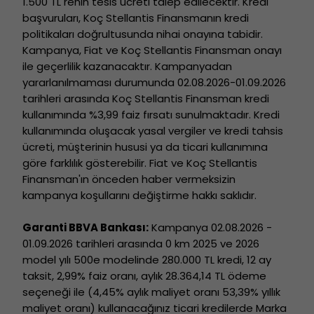
1.500 TL rehin tesis ücreti talep edilecektir. Kredi
başvuruları, Koç Stellantis Finansmanın kredi
politikaları doğrultusunda nihai onayına tabidir.
Kampanya, Fiat ve Koç Stellantis Finansman onayı
ile geçerlilik kazanacaktır. Kampanyadan
yararlanılmaması durumunda 02.08.2026-01.09.2026
tarihleri arasında Koç Stellantis Finansman kredi
kullanımında %3,99 faiz fırsatı sunulmaktadır. Kredi
kullanımında oluşacak yasal vergiler ve kredi tahsis
ücreti, müşterinin hususi ya da ticari kullanımına
göre farklılık gösterebilir. Fiat ve Koç Stellantis
Finansman'ın önceden haber vermeksizin
kampanya koşullarını değiştirme hakkı saklıdır.
Garanti BBVA Bankası:
Kampanya 02.08.2026 -
01.09.2026 tarihleri arasında 0 km 2025 ve 2026
model yılı 500e modelinde 280.000 TL kredi, 12 ay
taksit, 2,99% faiz oranı, aylık 28.364,14 TL ödeme
seçeneği ile (4,45% aylık maliyet oranı 53,39% yıllık
maliyet oranı) kullanacağınız ticari kredilerde Marka