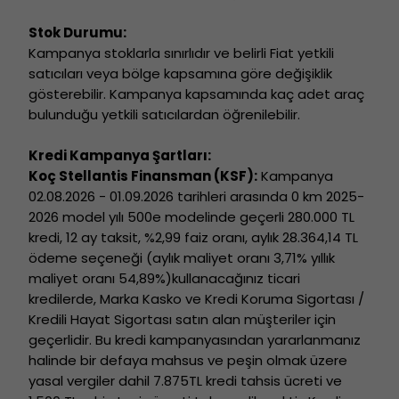
Stok Durumu:
Kampanya stoklarla sınırlıdır ve belirli Fiat yetkili
satıcıları veya bölge kapsamına göre değişiklik
gösterebilir. Kampanya kapsamında kaç adet araç
bulunduğu yetkili satıcılardan öğrenilebilir.
Kredi Kampanya Şartları:
Koç Stellantis Finansman (KSF):
Kampanya
02.08.2026 - 01.09.2026 tarihleri arasında 0 km 2025-
2026 model yılı 500e modelinde geçerli 280.000 TL
kredi, 12 ay taksit, %2,99 faiz oranı, aylık 28.364,14 TL
ödeme seçeneği (aylık maliyet oranı 3,71% yıllık
maliyet oranı 54,89%)kullanacağınız ticari
kredilerde, Marka Kasko ve Kredi Koruma Sigortası /
Kredili Hayat Sigortası satın alan müşteriler için
geçerlidir. Bu kredi kampanyasından yararlanmanız
halinde bir defaya mahsus ve peşin olmak üzere
yasal vergiler dahil 7.875TL kredi tahsis ücreti ve