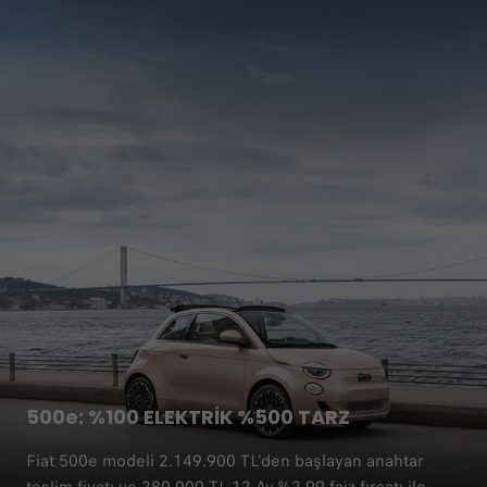
500e: %100 ELEKTRİK %500 TARZ
Fiat 500e modeli 2.149.900 TL'den başlayan anahtar