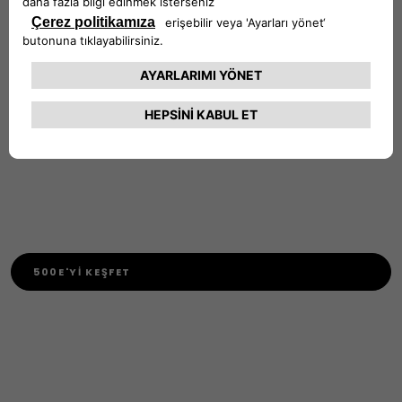
değerlendirme sürecine ve 6502 sayılı Tüketicinin
Korunması Hakkında Kanun’a tabidir. Tüketici, kredi
kullanımından cayma hakkını kullandığı takdirde,
kampanya koşulları yeniden değerlendirilecektir.
Detaylı bilgi için size en yakın Fiat Showroom'larına
ulaşabilirsiniz.
500E'Yİ KEŞFET