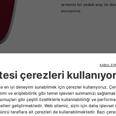
tertemiz bir yedek araç ile de
sunuyoruz.
Bi
İN BİZİMLE İLETİŞİME GEÇİN
ereksinim duyduğunuz bilgi ve yardımı sunar. Sorularınızı, şikayetl