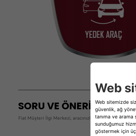
SORU VE ÖNERİLERİNİZ İÇ
Fiat Müşteri İlgi Merkezi, aracınızla ilgili her konuda g