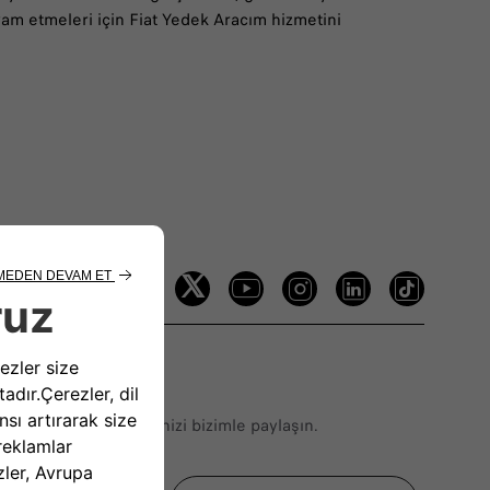
vam etmeleri için Fiat Yedek Aracım hizmetini
zi Takip Edin
erinizi veya önerilerinizi bizimle paylaşın.