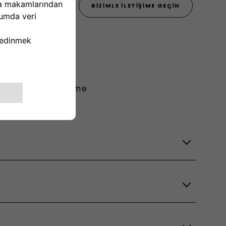
444 22 55
BIZIMLE İLETIŞIME GEÇIN
Görüntülü Görüşme