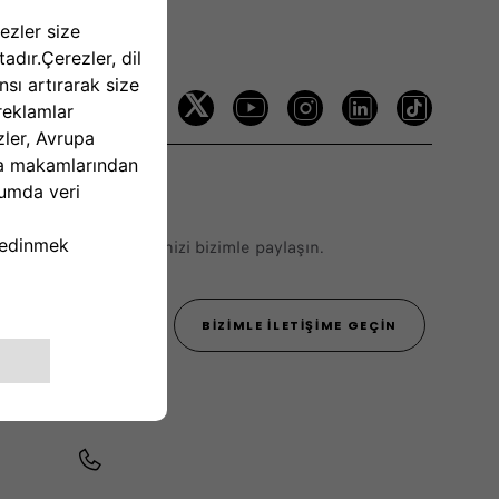
zi Takip Edin
erinizi veya önerilerinizi bizimle paylaşın.
444 22 55
BIZIMLE İLETIŞIME GEÇIN