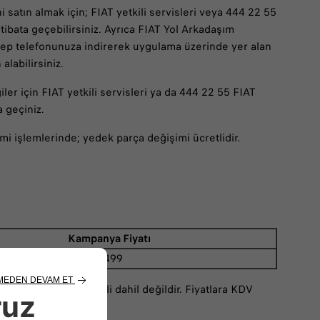
i satın almak için; FIAT yetkili servisleri veya 444 22 55
rtibata geçebilirsiniz. Ayrıca FIAT Yol Arkadaşım
cep telefonunuza indirerek uygulama üzerinde yer alan
alabilirsiniz.
ler için FIAT yetkili servisleri ya da 444 22 55 FIAT
a geçiniz.
imi işlemlerinde; yedek parça değişimi ücretlidir.
Kampanya Fiyatı
₺499
cato ve Scudo modeli dahil değildir. Fiyatlara KDV