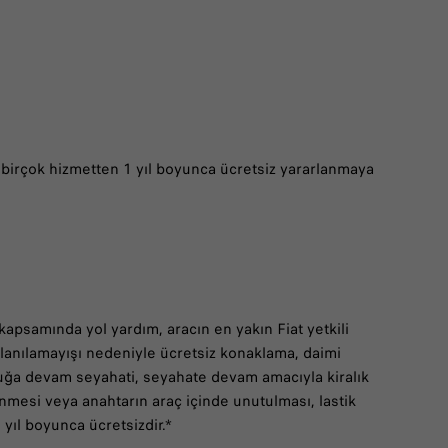
ha birçok hizmetten 1 yıl boyunca ücretsiz yararlanmaya
 kapsamında yol yardım, aracın en yakın Fiat yetkili
llanılamayışı nedeniyle ücretsiz konaklama, daimi
uğa devam seyahati, seyahate devam amacıyla kiralık
lenmesi veya anahtarın araç içinde unutulması, lastik
 yıl boyunca ücretsizdir.*