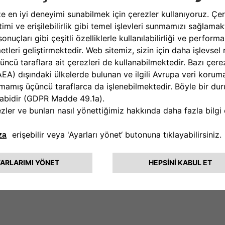
Bi
İN BİZİMLE İLETİŞİME GEÇİN
ereksinim duyduğunuz bilgi ve yardımı sunar. Sorularınızı, şikayetl