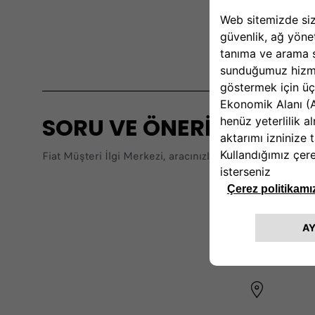
SORU VE ÖNERİLERİNİZ İÇ
Fiat Müşteri İlgi Merkezi, aracınızla ilgili her konuda g