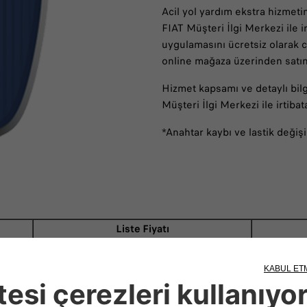
Acil yol yardım ekstra hizmetin
FIAT Müşteri İlgi Merkezi ile i
uygulamasını ücretsiz olarak 
online mağaza üzerinden satın 
Hizmet kapsamı ve detaylı bilgi
Müşteri İlgi Merkezi ile irtibat
*Anahtar kaybı ve lastik değiş
Liste Fiyatı
₺599
Tüm modeller kapsmaına sürücü kursu ve kiralama araçları ile Du
ampanya kapsamında değişiklik yapma hakkını saklı tutar.