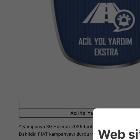
Acil Yol Yardımı
* Kampanya 30 Haziran 2025 tarihine kadar geçerlidir. 
Dahildir. FIAT kampanyayı durdurma, sona erdirme ve k