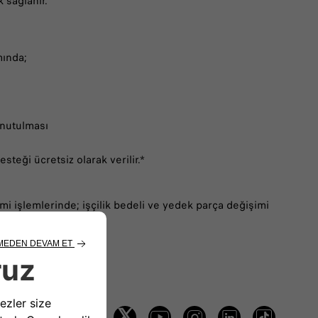
 sağlanır.
mında;
unutulması
steği ücretsiz olarak verilir.*
imi işlemlerinde; işçilik bedeli ve yedek parça değişimi
zi Takip Edin