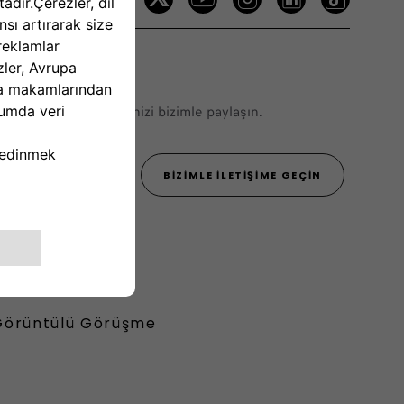
erinizi veya önerilerinizi bizimle paylaşın.
444 22 55
BIZIMLE İLETIŞIME GEÇIN
Görüntülü Görüşme