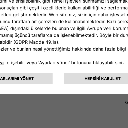
İN BİZİMLE İLETİŞİME GEÇİN
ereksinim duyduğunuz bilgi ve yardımı sunar. Sorularınızı, şikayetl