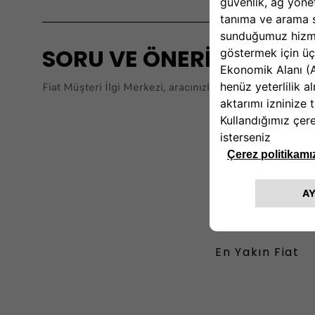
SORU VE ÖNERİLERİNİZ İÇ
Fiat Müşteri İlgi Merkezi, aracınızla ilgili her konuda g
En Yakın Fiat