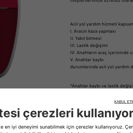
müşterilerimize ücretsiz olarak
Acil yol yardım hizmeti kapsa
I. Aracın kaza yapması
II. Yakıt bitmesi
III. Lastik değişimi
IV. Anahtarın araç içerisinde 
V. Anahtar kaybı
durumlarında acil yol yardım de
*Anahtar kaybı ve lastik değiş
ücretlidir.
Bi