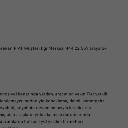
gereken FIAT Müşteri İlgi Merkezi 444 22 55’i arayarak
ında yol kenarında yardım, aracın en yakın Fiat yetkili
ullanılamayışı nedeniyle konaklama, daimi ikametgaha
yahati, seyahate devam amacıyla kiralık araç
itmiş olan araçların yolda kalması durumlarında
r durumlarda tüm acil yol yardım hizmetleri