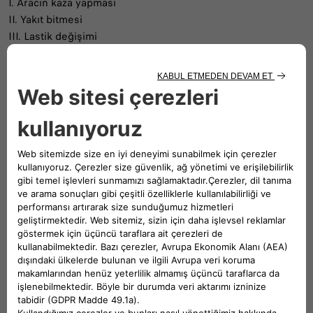
I. Aracın kaza yapması
II. Yakıt bitmesi
III. Lastik değişimi
IV. Anahtarın araç içerisinde unutulması
V. Anahtar kaybı
durumlarında acil yol yardım desteği ücretsiz olarak verilir.*
*Anahtar kaybı ve lastik değişimi işlemlerinde; işçilik bedeli
ve yedek parça değişimi ücretlidir.
Bizi Takip Edin
SORU VE ÖNERİLERİNİZ İÇİN BİZİMLE