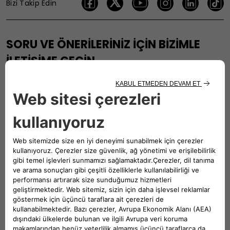
Bizi Takip Edin
SORU VE ÖNERİLERİNİZ İÇİN BİZİMLE
İLETİŞİME GEÇİN
Fiat Müşteri İlgi Merkezi, aracınızla ilgili her konuda
gereksinim duyduğunuz bilgi ve yardımı sunar. Sorularınızı,
şikayetlerinizi veya önerilerinizi bizimle paylaşın.
444 22 55
BIZIMLE İLETIŞIME GEÇIN
En Yakın Fiat