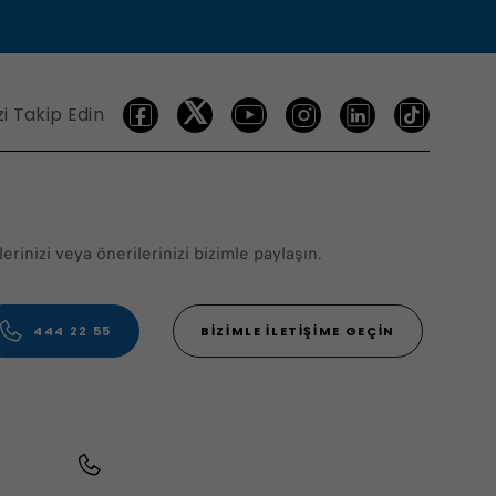
zi Takip Edin
erinizi veya önerilerinizi bizimle paylaşın.
444 22 55
BIZIMLE İLETIŞIME GEÇIN