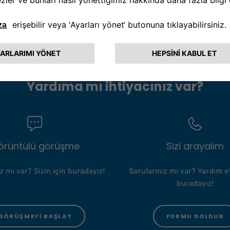
Yardıma mı ihtiyacınız var?
örüntülü görüşme
Sizi arayalım
z mı var? Sizin için buradayız!
Sorularınız mı var? Yardım e
buradayız!
GÖRÜŞMEYI BAŞLAT
FORMU DOLDUR