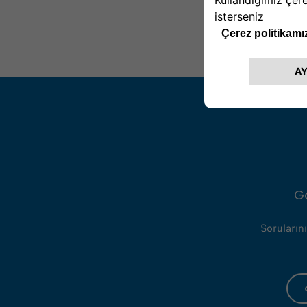
G
Sorularını