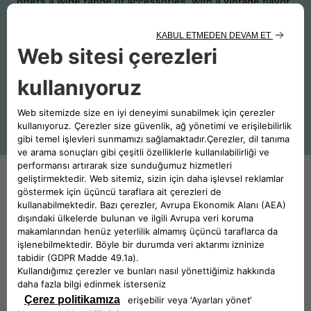
offers a wide range of accessories, with a vintage flavor
or dedicated to the 500 and more, not just for
automobiles. Have you ever thought about having a 500
calendar? Or a 500L USB drive? Be surprised by the Fiat
branded offerings.
EXPLORE THE STORE