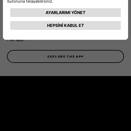
my Fiat
Your 500 becomes even smarter! Configure,
personalize, and schedule your maintenance with my
Fiat app.
EXPLORE THE APP