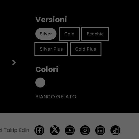
Versioni
Silver
Gold
Ecochic
Silver Plus
Gold Plus
Colori
BIANCO GELATO
zi Takip Edin