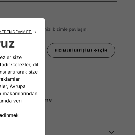
erinizi veya önerilerinizi bizimle paylaşın.
444 22 55
BIZIMLE İLETIŞIME GEÇIN
Görüntülü Görüşme