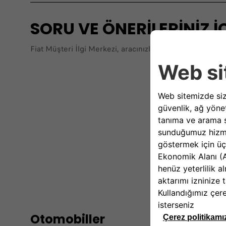
SORU VE ÖNERİLERİNİZ İÇ
Fiat Müşteri İlgi Merkezi, aracınızla ilgili her konuda g
En Yakın Fiat
Otomobiller