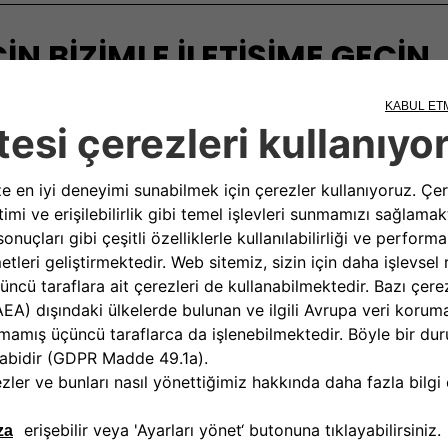
İN BİZİMLE İLETİŞİME GEÇİN
ereksinim duyduğunuz bilgi ve yardımı sunar. Sorularınızı, şikayetl