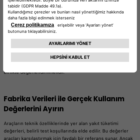
Günümüzde birçok otomatik şanzıman, verimlilik odaklı
yapısıyla düşük tüketim değerleri sunabilir. Özellikle şehir
içi kullanımda otomatik vites, sürüş konforunu artırırken
daha dengeli bir kullanım sağlayabilir. Manuel şanzımanda
ise yakıt tüketimi büyük ölçüde sürücünün vites değiştirme
alışkanlıklarına bağlıdır.
Araç seçerken şanzıman tipinin motorla uyumu, vites
geçişlerinin akıcılığı ve kullanım senaryonuza uygunluğu
birlikte değerlendirilmelidir.
Fabrika Verileri ile Gerçek Kullanım
Değerlerini Ayırın
Araçların teknik özelliklerinde yer alan yakıt tüketimi
değerleri, belirli test koşullarında elde edilir. Bu değerler
araçları karşılaştırmak için faydalı bir referans sunar. Ancak