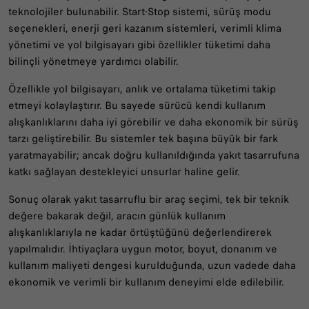
teknolojiler bulunabilir. Start-Stop sistemi, sürüş modu
seçenekleri, enerji geri kazanım sistemleri, verimli klima
yönetimi ve yol bilgisayarı gibi özellikler tüketimi daha
bilinçli yönetmeye yardımcı olabilir.
Özellikle yol bilgisayarı, anlık ve ortalama tüketimi takip
etmeyi kolaylaştırır. Bu sayede sürücü kendi kullanım
alışkanlıklarını daha iyi görebilir ve daha ekonomik bir sürüş
tarzı geliştirebilir. Bu sistemler tek başına büyük bir fark
yaratmayabilir; ancak doğru kullanıldığında yakıt tasarrufuna
katkı sağlayan destekleyici unsurlar haline gelir.
Sonuç olarak yakıt tasarruflu bir araç seçimi, tek bir teknik
değere bakarak değil, aracın günlük kullanım
alışkanlıklarıyla ne kadar örtüştüğünü değerlendirerek
yapılmalıdır. İhtiyaçlara uygun motor, boyut, donanım ve
kullanım maliyeti dengesi kurulduğunda, uzun vadede daha
ekonomik ve verimli bir kullanım deneyimi elde edilebilir.