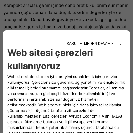
Kompakt araçlar, şehir içinde daha pratik kullanım sunmanın
yanında çoğu zaman daha düşük tüketim değerleriyle de
öne çıkabilir. Daha büyük gövdeye ve yüksek ağırlığa sahip
araçlar ise geniş iç hacim ve bagaj avantajı sağlasa da yakıt
tüketimi açısından farklı bir değerlendirme gerektirir.
Bu nedenle araç boyutu seçilirken yalnızca konfor ve
genişlik değil, günlük kullanım ihtiyacı da dikkate alınmalıdır.
İhtiyaçtan büyük bir araç tercih etmek, uzun vadede yakıt
maliyetini artırabilir.
Şanzıman Seçimine Dikkat Edin
Şanzıman yapısı, motorun ürettiği gücün tekerleklere nasıl
aktarıldığını belirler. Bu nedenle yakıt tüketimi üzerinde
etkili olabilir. Manuel ve otomatik şanzımanlar, kullanım
alışkanlıklarına göre farklı tüketim sonuçları verebilir.