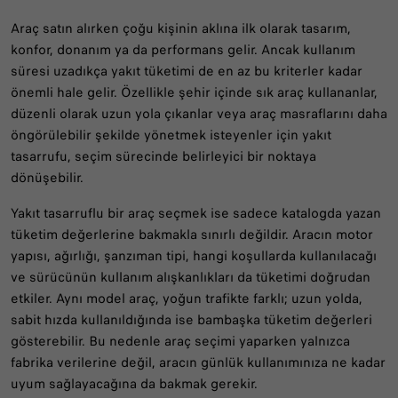
Seçerken Nelere Dikkat
Araç satın alırken çoğu kişinin aklına ilk olarak tasarım,
Edilmeli?
konfor, donanım ya da performans gelir. Ancak kullanım
süresi uzadıkça yakıt tüketimi de en az bu kriterler kadar
önemli hale gelir. Özellikle şehir içinde sık araç kullananlar,
düzenli olarak uzun yola çıkanlar veya araç masraflarını daha
öngörülebilir şekilde yönetmek isteyenler için yakıt
tasarrufu, seçim sürecinde belirleyici bir noktaya
dönüşebilir.
Yakıt tasarruflu bir araç seçmek ise sadece katalogda yazan
tüketim değerlerine bakmakla sınırlı değildir. Aracın motor
yapısı, ağırlığı, şanzıman tipi, hangi koşullarda kullanılacağı
ve sürücünün kullanım alışkanlıkları da tüketimi doğrudan
etkiler. Aynı model araç, yoğun trafikte farklı; uzun yolda,
sabit hızda kullanıldığında ise bambaşka tüketim değerleri
gösterebilir. Bu nedenle araç seçimi yaparken yalnızca
fabrika verilerine değil, aracın günlük kullanımınıza ne kadar
uyum sağlayacağına da bakmak gerekir.