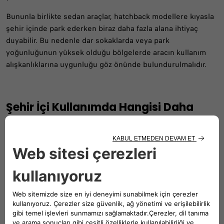
Bununla birlikte sedan araçlar, hatchback modellere kıyasla
şehir içinde park ederken biraz daha fazla alana ihtiyaç
duyabilir. Bu nedenle dar sokaklarda veya park
yoğunluğunun yüksek olduğu bölgelerde aracın kullanım
alışkanlıklarına uygunluğu göz önünde bulundurulmalıdır.
Şehir İçi Kullanımda Hangisi Daha
Pratik?
Şehir içinde araç kullanırken manevra kolaylığı, görüş açıları
ve park pratikliği daha fazla önem kazanır. Bu açıdan
hatchback modeller genellikle daha avantajlıdır. Daha kısa
gövde yapısı, sıkışık trafikte ve dar park alanlarında
sürücüye rahatlık sağlayabilir.
Sedan modeller ise daha geniş bagaj ihtiyacı olan