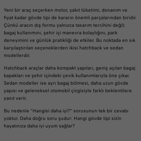
Yeni bir araç seçerken motor, yakıt tüketimi, donanım ve
fiyat kadar gövde tipi de kararın önemli parçalarından biridir.
Çünkü aracın dış formu yalnızca tasarım tercihini değil;
bagaj kullanımını, şehir içi manevra kolaylığını, park
deneyimini ve günlük pratikliği de etkiler. Bu noktada en sık
karşılaştırılan seçeneklerden ikisi hatchback ve sedan
modellerdir.
Hatchback araçlar daha kompakt yapıları, geniş açılan bagaj
kapakları ve şehir içindeki çevik kullanımlarıyla öne çıkar.
Sedan modeller ise ayrı bagaj bölmesi, daha uzun gövde
yapısı ve geleneksel otomobil çizgisiyle farklı beklentilere
yanıt verir.
Bu nedenle “Hangisi daha iyi?” sorusunun tek bir cevabı
yoktur. Daha doğru soru şudur: Hangi gövde tipi sizin
hayatınıza daha iyi uyum sağlar?