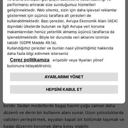
kullanıcılar için şehir içinde de işlevsel olabilir. Özellikle
çocuklu aileler, düzenli eşya taşıyanlar ya da aracını hem iş
hem özel yaşam için kullananlar sedan gövde tipinden
memnun kalabilir.
Burada belirleyici olan aracın hangi yoğunlukta ve hangi
alanlarda kullanılacağıdır. Her gün şehir merkezinde kısa
mesafeler yapılıyorsa hatchback daha pratik hissettirebilir.
Daha uzun mesafeler katediliyorsa veya aile kullanımı öne
çıkıyorsa sedan daha dengeli bir seçenek olabilir.
Bagaj ve İç Hacim Karşılaştırması
Bagaj konusu iki gövde tipi arasındaki en belirgin farklardan
biridir. Sedan modellerde bagaj hacmi çoğu zaman daha
düzenli ve derin bir kullanım alanı sunar. Uzun yolculuklarda
valizleri yerleştirmek, eşyaları kapalı bir bölümde taşımak ve
bagaj düzenini korumak daha kolay olabilir.