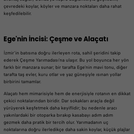
çevredeki koylar, köyler ve manzara noktaları daha rahat
keşfedilebilir.
Ege'nin İncisi: Çeşme ve Alaçatı
İzmir’in batısına doğru ilerleyen rota, sahil şeridini takip
ederek Çeşme Yarımadası’na ulaşır. Bu yol boyunca her yön
farklı bir manzara sunar; bir tarafta Ege’nin mavi tonu, diğer
tarafta taş evler, kuru otlar ve yaz güneşiyle ısınan yollar
birbirini tamamlar.
Alaçatı hem mimarisiyle hem de enerjisiyle rotanın en dikkat
çekici noktalarından biridir. Dar sokakları araçla değil
yürüyerek keşfetmek daha keyiflidir; bu nedenle aracı
yakınlardaki bir otoparka bırakıp kasabayı adım adım
gezmek daha pratik bir tercih olur. Yarımadanın uç
noktalarına doğru ilerledikçe daha sakin koylar, küçük plajlar