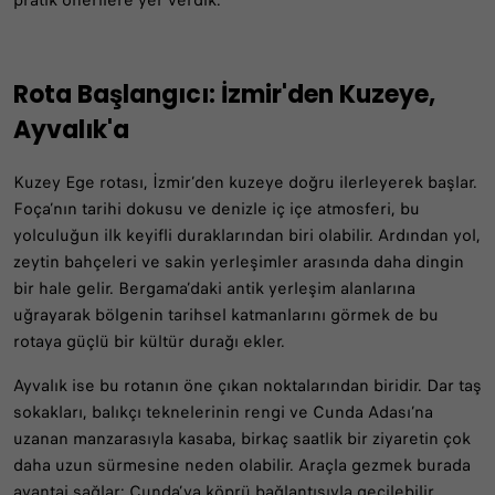
pratik önerilere yer verdik.
Rota Başlangıcı: İzmir'den Kuzeye,
Ayvalık'a
Kuzey Ege rotası, İzmir’den kuzeye doğru ilerleyerek başlar.
Foça’nın tarihi dokusu ve denizle iç içe atmosferi, bu
yolculuğun ilk keyifli duraklarından biri olabilir. Ardından yol,
zeytin bahçeleri ve sakin yerleşimler arasında daha dingin
bir hale gelir. Bergama’daki antik yerleşim alanlarına
uğrayarak bölgenin tarihsel katmanlarını görmek de bu
rotaya güçlü bir kültür durağı ekler.
Ayvalık ise bu rotanın öne çıkan noktalarından biridir. Dar taş
sokakları, balıkçı teknelerinin rengi ve Cunda Adası’na
uzanan manzarasıyla kasaba, birkaç saatlik bir ziyaretin çok
daha uzun sürmesine neden olabilir. Araçla gezmek burada
avantaj sağlar; Cunda’ya köprü bağlantısıyla geçilebilir,