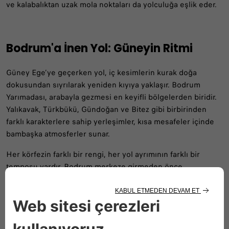
ve kalabalıktan uzak mola noktaları da yolculuğa eşlik eder.
Bodrum'a İnen Yol: Güneyin Ritmi
Güney Ege’ye geçerken yol, iç kesimlerin kurak doğa
dokusundan sıyrılarak yeniden kıyıya yaklaşır. Bodrum
Yarımadası, arabayla gezmesi en keyifli bölgelerden biridir.
Yalıkavak, Türkbükü, Gündoğan ve Bitez gibi birbirinden
farklı karakterlere sahip yerleşimler, kısa mesafeler içinde
bambaşka atmosferler sunar.
Her körfezin farklı bir rengi, her yol ayrımının farklı bir
temposu vardır. Bodrum merkeze girmeden önce
yarımadanın iç yollarını keşfetmek, bölgenin daha sakin
tarafını hissetmek için iyi bir yöntemdir. Bu noktalarda
navigasyona tamamen bağlı kalmak yerine küçük yol
ayrımlarına da şans vermek, rotaya daha kişisel bir tat
katabilir.