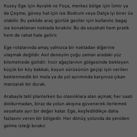
Kuzey Ege için Ayvalık ve Foça, merkez bölge için İzmir ya
da Çeşme, güney hat için ise Bodrum veya Datça iyi birer üs
olabilir. Bu şekilde araç günlük geziler için kullanılır, bagaj
ise konaklanan noktada bırakılır. Bu da seyahati hem pratik
hem de rahat hale getirir.
Ege rotalarında amaç yalnızca bir noktadan diğerine
ulaşmak değildir. Asıl deneyim çoğu zaman aradaki yüz
kilometrede gizlidir: İncir ağaçlarının gölgesinde bekleyen
küçük bir köy bakkalı, koyun sürüsünün geçişi için verilen
beklenmedik bir mola ya da yol ayrımında karşınıza çıkan
manzaralı bir durak.
Arabayla tatil planlarken bu olasılıklara alan açmak; her saati
doldurmadan, biraz da yolun akışına güvenerek ilerlemek
seyahate ayrı bir değer katar. Ege, keşfedildikçe daha
fazlasını veren bir bölgedir. Her dönüş yolunda da yeniden
gelme isteği bırakır.