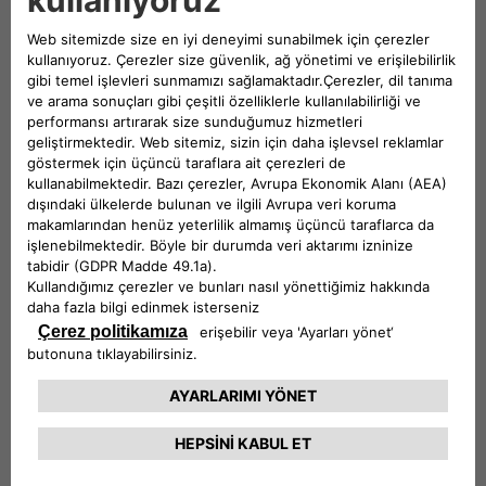
Datça: Yolun Sakinleştiği Yer
Datça Yarımadası, Güney Ege ile Akdeniz’in kesiştiği
noktaya uzanan en özel rotalardan biridir. Marmaris’ten
batıya, yarımada yönüne doğru ilerleyen dar ve kıvrımlı yol,
dikkatli bir sürüş gerektirir. Ancak her virajın ardından
görünen manzara bu yolculuğu unutulmaz kılar. Yolun
ilerleyen bölümlerinde trafik azalır, sessizlik artar ve bölge
daha yalın bir güzellik kazanır.
Knidos Antik Kenti, yarımadanın ucunda, Ege ve Akdeniz’in
buluştuğu noktada yer alır. Buraya ulaşmak için araç önemli
bir kolaylık sağlar. Datça merkezi ise ahşap tekne atölyeleri,
küçük meydanları ve sakin günlük akışıyla birkaç günlük
konaklamayı hak eder. Burada tatil, kalabalık programlardan
çok yavaşlayan zamanla anlam kazanır.