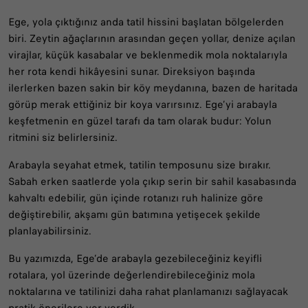
Ege, yola çıktığınız anda tatil hissini başlatan bölgelerden
biri. Zeytin ağaçlarının arasından geçen yollar, denize açılan
virajlar, küçük kasabalar ve beklenmedik mola noktalarıyla
her rota kendi hikâyesini sunar. Direksiyon başında
ilerlerken bazen sakin bir köy meydanına, bazen de haritada
görüp merak ettiğiniz bir koya varırsınız. Ege’yi arabayla
keşfetmenin en güzel tarafı da tam olarak budur: Yolun
ritmini siz belirlersiniz.
Arabayla seyahat etmek, tatilin temposunu size bırakır.
Sabah erken saatlerde yola çıkıp serin bir sahil kasabasında
kahvaltı edebilir, gün içinde rotanızı ruh halinize göre
değiştirebilir, akşamı gün batımına yetişecek şekilde
planlayabilirsiniz.
Bu yazımızda, Ege’de arabayla gezebileceğiniz keyifli
rotalara, yol üzerinde değerlendirebileceğiniz mola
noktalarına ve tatilinizi daha rahat planlamanızı sağlayacak